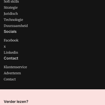
Soft skills
Strategie
Juridisch
Technologie
Duurzaamheid
Socials
Facebook
x
Linkedin
Contact
Klantenservice
Adverteren
Contact
CMweb is onderdeel van VMN media. Lees in
ons manifest
Verder lezen?