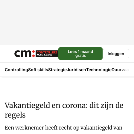
Lees 1 maand
Inloggen
gratis
Controlling
Soft skills
Strategie
Juridisch
Technologie
Duurzaam
Vakantiegeld en corona: dit zijn de
regels
Een werknemer heeft recht op vakantiegeld van