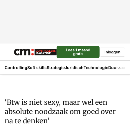
Lees 1 maand
Inloggen
gratis
Controlling
Soft skills
Strategie
Juridisch
Technologie
Duurzaam
'Btw is niet sexy, maar wel een
absolute noodzaak om goed over
na te denken'