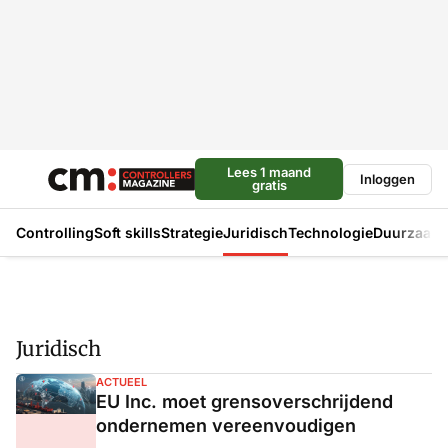
Lees 1 maand
Inloggen
gratis
Controlling
Soft skills
Strategie
Juridisch
Technologie
Duurzaam
Juridisch
ACTUEEL
EU Inc. moet grensoverschrijdend
ondernemen vereenvoudigen