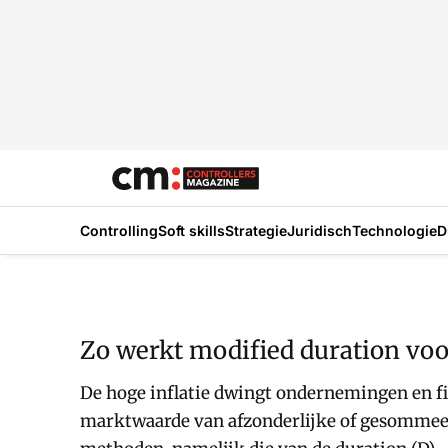
Controlling
Soft skills
Strategie
Juridisch
Technologie
D
Zo werkt modified duration vo
De hoge inflatie dwingt ondernemingen en fina
marktwaarde van afzonderlijke of gesommeerd