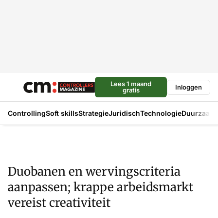
Lees 1 maand
Inloggen
gratis
Controlling
Soft skills
Strategie
Juridisch
Technologie
Duurzaam
Duobanen en wervingscriteria
aanpassen; krappe arbeidsmarkt
vereist creativiteit