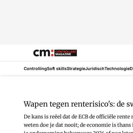
Controlling
Soft skills
Strategie
Juridisch
Technologie
D
Wapen tegen renterisico's: de 
De kans is reëel dat de ECB de officiële rent
weten doe je dat nooit; de economie is thans i