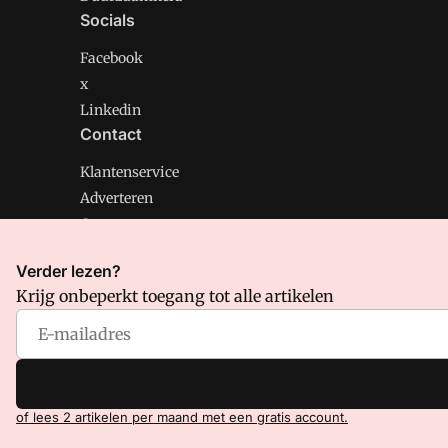
Socials
Facebook
x
Linkedin
Contact
Klantenservice
Adverteren
Contact
Verder lezen?
Krijg onbeperkt toegang tot alle artikelen
CMweb is onderdeel van VMN media. Lees in
ons manif
Voorwaarden
en
Privacy en Cookie beleid
|
Privacy inst
of lees 2 artikelen per maand met een gratis account.