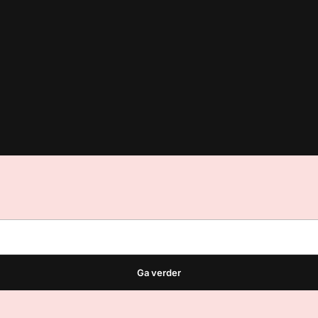
est
waar VMN media voor staat. Op gebruik van deze site zijn de vo
ellingen
Ga verder