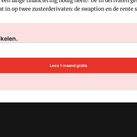
een lange financiering nodig heeft? De in derivaten ge
t in op twee zusterderivaten: de swaption en de rente 
Log in
om dit artikel te lezen.
ikelen.
Lees 1 maand gratis