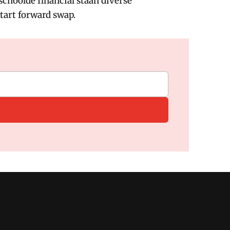
schoolde financial staan diverse
start forward swap.