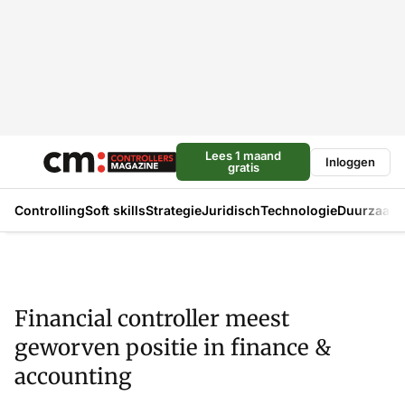
Lees 1 maand
Inloggen
gratis
Controlling
Soft skills
Strategie
Juridisch
Technologie
Duurzaam
Financial controller meest
geworven positie in finance &
accounting