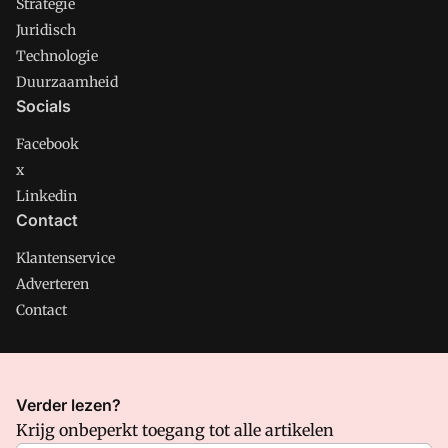
Strategie
Juridisch
Technologie
Duurzaamheid
Socials
Facebook
x
Linkedin
Contact
Klantenservice
Adverteren
Contact
CMweb is onderdeel van VMN media. Lees in
ons manifest
Verder lezen?
waar VMN media voor staat. Op gebruik van deze site zijn de
Krijg onbeperkt toegang tot alle artikelen
volgende regelingen van toepassing:
Algemene Voorwaarden