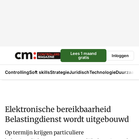
Lees 1 maand
Inloggen
gratis
Controlling
Soft skills
Strategie
Juridisch
Technologie
Duurzaam
Elektronische bereikbaarheid
Belastingdienst wordt uitgebouwd
Op termijn krijgen particuliere