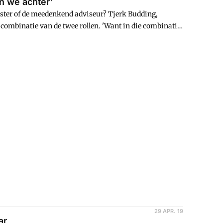
en we achter'
caster of de meedenkend adviseur? Tjerk Budding,
e combinatie van de twee rollen. 'Want in die combinatie
erzamelen en meer zicht krijgen op wat er speelt. Op die
het beste kan doen.'
29 APR. 19
ar