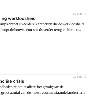
22 FEB. 13
ging werkloosheid
rimpkabinet en eerdere kabinetten die de werkloosheid
 loopt de bouwsector steeds verder terug en komen
eweging in reactie op de jongste cijfers van het CBS.
22 FEB. 13
ciële crisis
heden zijn niet alleen het gevolg van de
n groot aantal van de meest vooraanstaande landen in de
n met een falend begrotingsbeleid en problemen om de