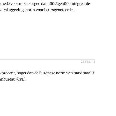
r mede voor moet zorgen dat u0091geu00efntegreerde
 verslaggevingsnorm voor beursgenoteerde
e nieuwsbrief.
28 FEB. 13
,4 procent, hoger dan de Europese norm van maximaal 3
lanbureau (CPB).