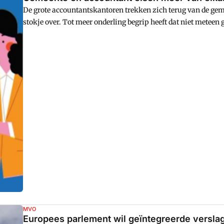
De grote accountantskantoren trekken zich terug van de gem
stokje over. Tot meer onderling begrip heeft dat niet meteen
deskundigheid van de accountant en accountants klagen over
verder?
MVO
Europees parlement wil geïntegreerde versl