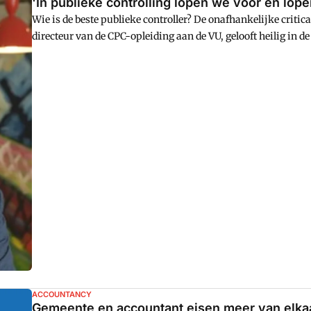
'In publieke controlling lopen we voor én lop
Wie is de beste publieke controller? De onafhankelijke criti
directeur van de CPC-opleiding aan de VU, gelooft heilig in d
kan de controller de meeste informatie over de organisatie v
manier komt hij in de positie waarin hij het beste zijn werk 
ACCOUNTANCY
Gemeente en accountant eisen meer van elka