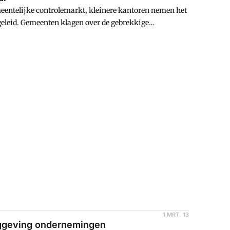
eentelijke controlemarkt, kleinere kantoren nemen het
 geleid. Gemeenten klagen over de gebrekkige
 de gebrekkige interne beheersing bij gemeenten. Hoe
1 MRT. 13
aggeving ondernemingen