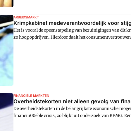
ARBEIDSMARKT
Krimpkabinet medeverantwoordelijk voor stij
Het is vooral de opeenstapeling van bezuinigingen van dit k
zo hoog opdrijven. Hierdoor daalt het consumentvertrouwen,
onnodig veel mensen in een uitkering terecht. Aldus FNV In B
FINANCIËLE MARKTEN
Overheidstekorten niet alleen gevolg van finan
De overheidstekorten in de belangrijkste economische mogend
financiu00eble crisis, zo blijkt uit onderzoek van KPMG. Ee
wereld had al ruim voor het uitbreken van de crisis te make
financiu00eble huishouding op de orde te krijgen.