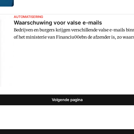
AUTOMATISERING
Waarschuwing voor valse e-mails
Bedrijven en burgers krijgen verschillende valse e-mails binnen waarin gesuggereerd wordt dat 
of het ministerie van Financiu00ebn de afzender is, zo waarschuwen de partijen. Deze zogenaamde
u0091phishingmailu0092 probeert de geadresseerden te verleiden om op een link te klikken die
een website die lijkt op die van de Belastingdienst.
Volgende pagina