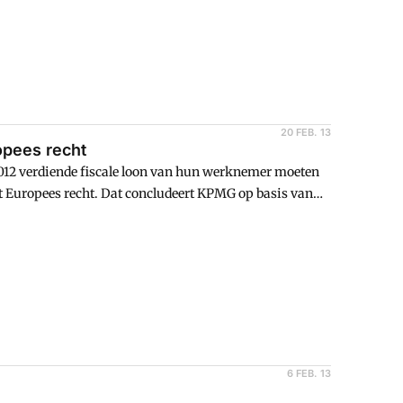
20 FEB. 13
opees recht
 2012 verdiende fiscale loon van hun werknemer moeten
het Europees recht. Dat concludeert KPMG op basis van
6 FEB. 13