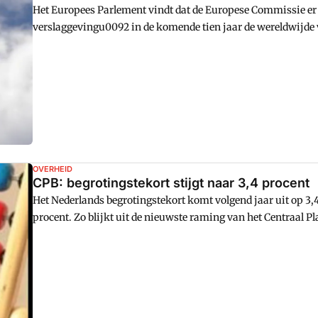
Het Europees Parlement vindt dat de Europese Commissie e
verslaggevingu0092 in de komende tien jaar de wereldwijde
ondernemingen wordt. Zo meldt Eumedion inu00a0de laatst
OVERHEID
CPB: begrotingstekort stijgt naar 3,4 procent
Het Nederlands begrotingstekort komt volgend jaar uit op 3
procent. Zo blijkt uit de nieuwste raming van het Centraal P