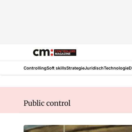
Controlling
Soft skills
Strategie
Juridisch
Technologie
D
Public control