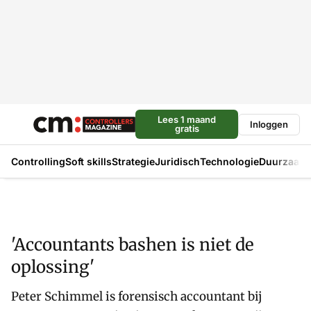
Lees 1 maand
Inloggen
gratis
Controlling
Soft skills
Strategie
Juridisch
Technologie
Duurzaam
'Accountants bashen is niet de
oplossing'
Peter Schimmel is forensisch accountant bij