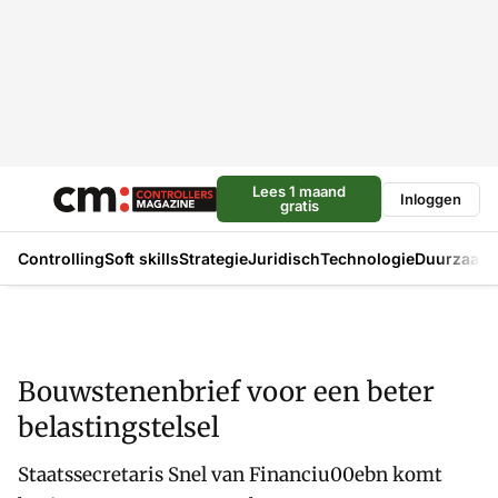
Lees 1 maand
Inloggen
gratis
Controlling
Soft skills
Strategie
Juridisch
Technologie
Duurzaam
Bouwstenenbrief voor een beter
belastingstelsel
Staatssecretaris Snel van Financiu00ebn komt