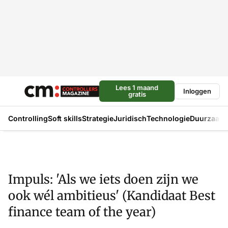
Lees 1 maand
Inloggen
gratis
Controlling
Soft skills
Strategie
Juridisch
Technologie
Duurzaam
Impuls: 'Als we iets doen zijn we
ook wél ambitieus' (Kandidaat Best
finance team of the year)