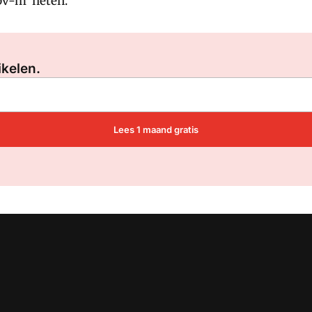
bv-m' heten.
Log in
om dit artikel te lezen.
ikelen.
Lees 1 maand gratis