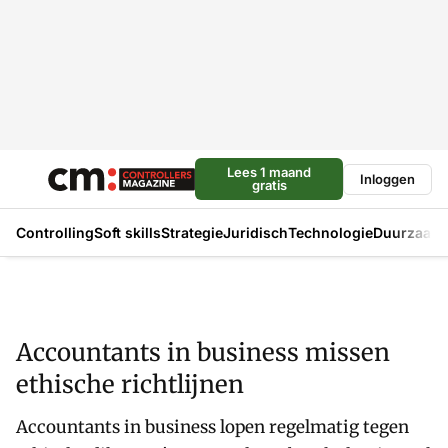
Lees 1 maand
Inloggen
gratis
Controlling
Soft skills
Strategie
Juridisch
Technologie
Duurzaam
Accountants in business missen
ethische richtlijnen
Accountants in business lopen regelmatig tegen