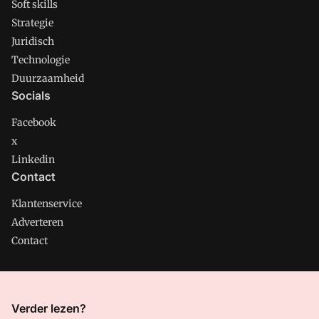
Soft skills
Strategie
Juridisch
Technologie
Duurzaamheid
Socials
Facebook
x
Linkedin
Contact
Klantenservice
Adverteren
Contact
CMweb is onderdeel van VMN media. Lees in
ons manifest
Verder lezen?