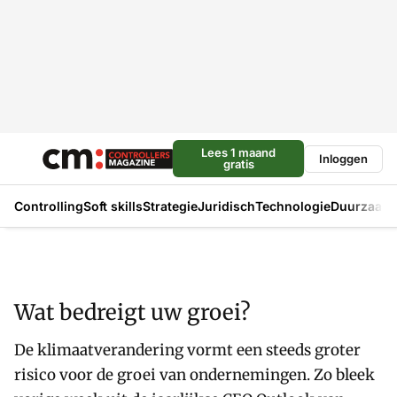
Lees 1 maand
Inloggen
gratis
Controlling
Soft skills
Strategie
Juridisch
Technologie
Duurzaam
Wat bedreigt uw groei?
De klimaatverandering vormt een steeds groter
risico voor de groei van ondernemingen. Zo bleek