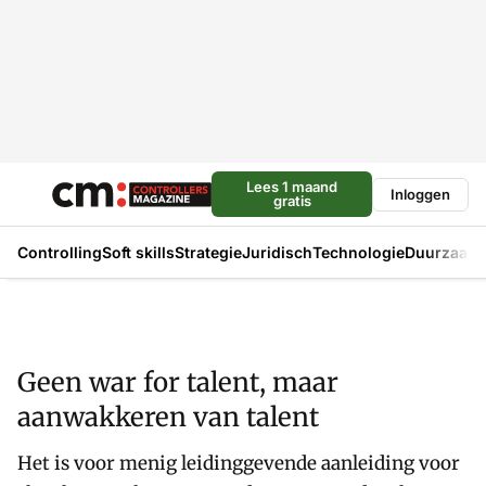
Lees 1 maand
Inloggen
gratis
Controlling
Soft skills
Strategie
Juridisch
Technologie
Duurzaam
Geen war for talent, maar
aanwakkeren van talent
Het is voor menig leidinggevende aanleiding voor