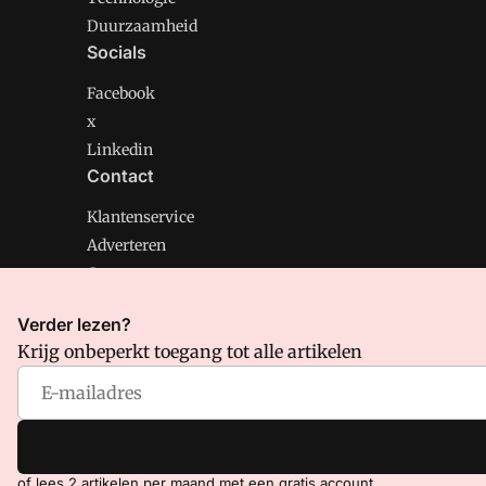
Duurzaamheid
Socials
Facebook
x
Linkedin
Contact
Klantenservice
Adverteren
Contact
Verder lezen?
Krijg onbeperkt toegang tot alle artikelen
CMweb is onderdeel van VMN media. Lees in
ons manif
Voorwaarden
en
Privacy en Cookie beleid
|
Privacy inst
of lees 2 artikelen per maand met een gratis account.