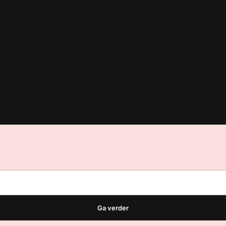
est
waar VMN media voor staat. Op gebruik van deze site zijn de vo
ellingen
Ga verder