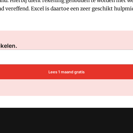
nd. Hierbij dient rekening gehouden te worden met w
d vereffend. Excel is daartoe een zeer geschikt hulpm
Log in
om dit artikel te lezen.
ikelen.
Lees 1 maand gratis