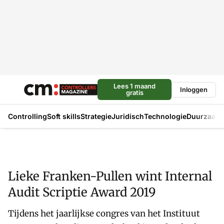
Lees 1 maand
Inloggen
gratis
Controlling
Soft skills
Strategie
Juridisch
Technologie
Duurzaam
Lieke Franken-Pullen wint Internal
Audit Scriptie Award 2019
Tijdens het jaarlijkse congres van het Instituut