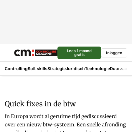
Lees 1 maand
Inloggen
gratis
Controlling
Soft skills
Strategie
Juridisch
Technologie
Duurzaam
Quick fixes in de btw
In Europa wordt al geruime tijd gediscussieerd
over een nieuw btw-systeem. Een snelle afronding