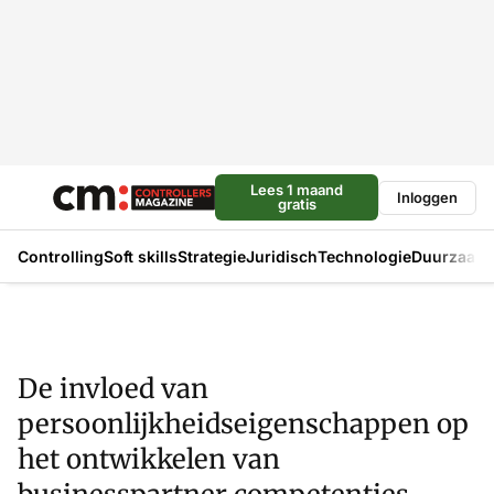
Lees 1 maand
Inloggen
gratis
Controlling
Soft skills
Strategie
Juridisch
Technologie
Duurzaam
De invloed van
persoonlijkheidseigenschappen op
het ontwikkelen van