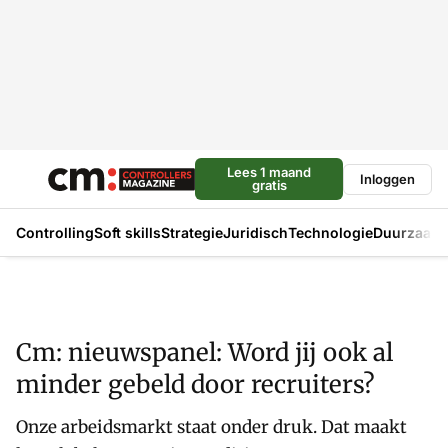
Lees 1 maand
Inloggen
gratis
Controlling
Soft skills
Strategie
Juridisch
Technologie
Duurzaam
Cm: nieuwspanel: Word jij ook al
minder gebeld door recruiters?
Onze arbeidsmarkt staat onder druk. Dat maakt