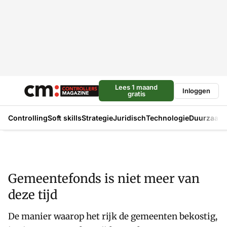
Lees 1 maand
Inloggen
gratis
Controlling
Soft skills
Strategie
Juridisch
Technologie
Duurzaam
Gemeentefonds is niet meer van
deze tijd
De manier waarop het rijk de gemeenten bekostig,