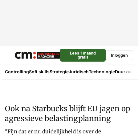
Lees 1 maand
Inloggen
gratis
Controlling
Soft skills
Strategie
Juridisch
Technologie
Duurzaam
Ook na Starbucks blijft EU jagen op
agressieve belastingplanning
"Fijn dat er nu duidelijkheid is over de