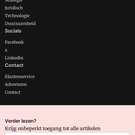
Strategie
Juridisch
Technologie
Duurzaamheid
Socials
Facebook
x
Linkedin
Contact
Klantenservice
Adverteren
Contact
CMweb is onderdeel van VMN media. Lees in
ons manifest
Verder lezen?
waar VMN media voor staat. Op gebruik van deze site zijn de
Krijg onbeperkt toegang tot alle artikelen
volgende regelingen van toepassing:
Algemene Voorwaarden