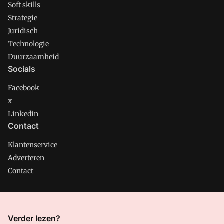
Soft skills
Strategie
Juridisch
Technologie
Duurzaamheid
Socials
Facebook
x
Linkedin
Contact
Klantenservice
Adverteren
Contact
CMweb is onderdeel van VMN media. Lees in
ons manifest
Verder lezen?