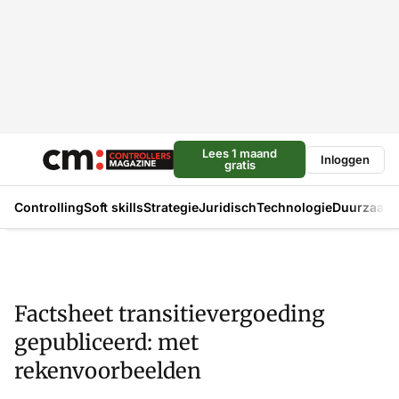
Lees 1 maand
Inloggen
gratis
Controlling
Soft skills
Strategie
Juridisch
Technologie
Duurzaam
Factsheet transitievergoeding
gepubliceerd: met
rekenvoorbeelden