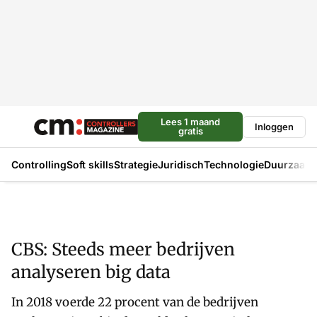
Lees 1 maand
Inloggen
gratis
Controlling
Soft skills
Strategie
Juridisch
Technologie
Duurzaam
CBS: Steeds meer bedrijven
analyseren big data
In 2018 voerde 22 procent van de bedrijven