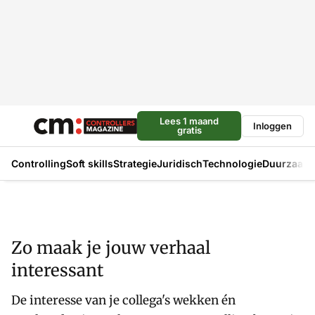
Lees 1 maand
Inloggen
gratis
Controlling
Soft skills
Strategie
Juridisch
Technologie
Duurzaam
Zo maak je jouw verhaal
interessant
De interesse van je collega's wekken én