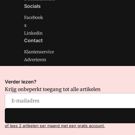
Socials
Facebook
x
Linkedin
Contact
Klantenservice
Adverteren
Contact
Verder lezen?
Krijg onbeperkt toegang tot alle artikelen
CMweb is onderdeel van VMN media. Lees in
ons manif
Voorwaarden
en
Privacy en Cookie beleid
|
Privacy inst
of lees 2 artikelen per maand met een gratis account.