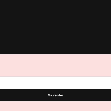
est
waar VMN media voor staat. Op gebruik van deze site zijn de vo
ellingen
Ga verder