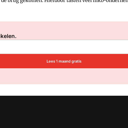
er de brug gekomen. Hierdoor tasten veel mkb-ondernem
Log in
om dit artikel te lezen.
ikelen.
Lees 1 maand gratis