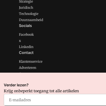
Strategie
Juridisch
Technologie
Duurzaamheid
Socials
Facebook
x
Linkedin
Contact
Klantenservice
Adverteren
Contact
Verder lezen?
Krijg onbeperkt toegang tot alle artikelen
CMweb is onderdeel van VMN media. Lees in
ons manif
Voorwaarden
en
Privacy en Cookie beleid
|
Privacy inst