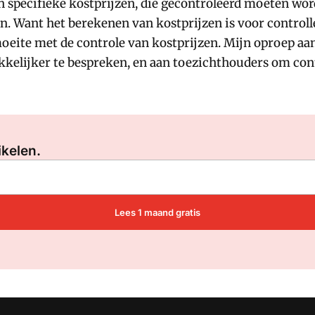
 specifieke kostprijzen, die gecontroleerd moeten wor
 Want het berekenen van kostprijzen is voor controlle
moeite met de controle van kostprijzen. Mijn oproep aa
kkelijker te bespreken, en aan toezichthouders om con
Log in
om dit artikel te lezen.
ikelen.
Lees 1 maand gratis