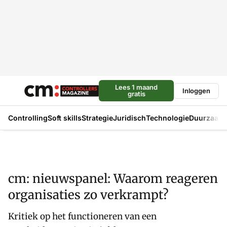
Lees 1 maand
Inloggen
gratis
Controlling
Soft skills
Strategie
Juridisch
Technologie
Duurzaam
cm: nieuwspanel: Waarom reageren
organisaties zo verkrampt?
Kritiek op het functioneren van een