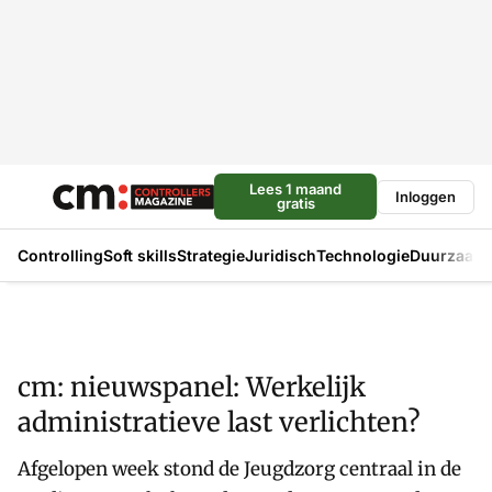
Lees 1 maand
Inloggen
gratis
Controlling
Soft skills
Strategie
Juridisch
Technologie
Duurzaam
cm: nieuwspanel: Werkelijk
administratieve last verlichten?
Afgelopen week stond de Jeugdzorg centraal in de