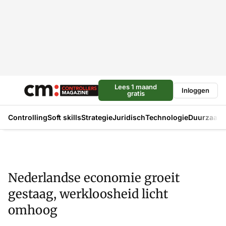
Lees 1 maand
Inloggen
gratis
Controlling
Soft skills
Strategie
Juridisch
Technologie
Duurzaam
Nederlandse economie groeit
gestaag, werkloosheid licht
omhoog