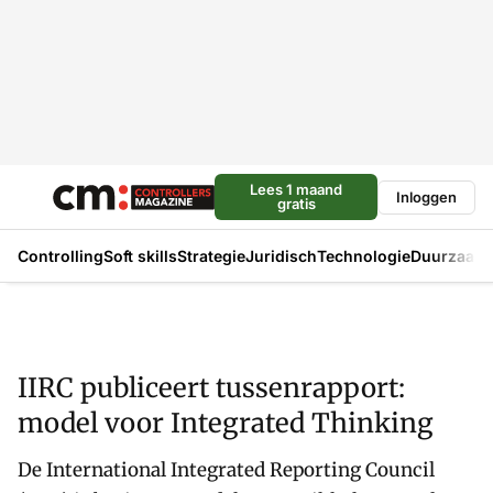
Lees 1 maand
Inloggen
gratis
Controlling
Soft skills
Strategie
Juridisch
Technologie
Duurzaam
IIRC publiceert tussenrapport:
model voor Integrated Thinking
De International Integrated Reporting Council