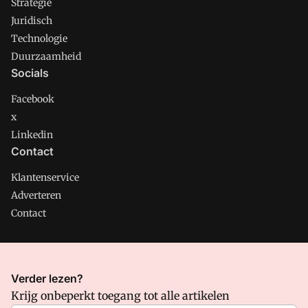
Strategie
Juridisch
Technologie
Duurzaamheid
Socials
Facebook
x
Linkedin
Contact
Klantenservice
Adverteren
Contact
CMweb is onderdeel van VMN media. Lees in
ons manifest
Verder lezen?
waar VMN media voor staat. Op gebruik van deze site zijn de
Krijg onbeperkt toegang tot alle artikelen
volgende regelingen van toepassing:
Algemene Voorwaarden