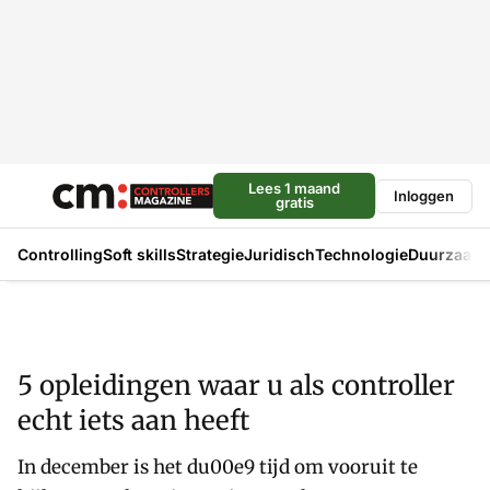
Lees 1 maand
Inloggen
gratis
Controlling
Soft skills
Strategie
Juridisch
Technologie
Duurzaam
5 opleidingen waar u als controller
echt iets aan heeft
In december is het du00e9 tijd om vooruit te