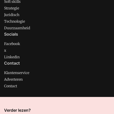
Soft skills
Strategie
Juridisch
Technologie
Duurzaamheid
Socials
Facebook
x
Linkedin
Contact
Klantenservice
Adverteren
Contact
CMweb is onderdeel van VMN media. Lees in
ons manifest
Verder lezen?