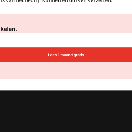
ns van het bedrijf kunnen en durven verzetten.'
Log in
om dit artikel te lezen.
ikelen.
Lees 1 maand gratis