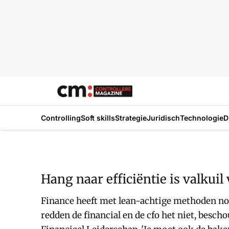
Controlling
Soft skills
Strategie
Juridisch
Technologie
D
Hang naar efficiëntie is valkuil
Finance heeft met lean-achtige methoden noga
redden de financial en de cfo het niet, besch