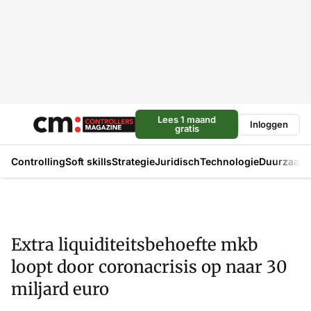
Lees 1 maand
Inloggen
gratis
Controlling
Soft skills
Strategie
Juridisch
Technologie
Duurzaam
Extra liquiditeitsbehoefte mkb
loopt door coronacrisis op naar 30
miljard euro