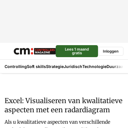
Lees 1 maand
Inloggen
gratis
Controlling
Soft skills
Strategie
Juridisch
Technologie
Duurzaam
Excel: Visualiseren van kwalitatieve
aspecten met een radardiagram
Als u kwalitatieve aspecten van verschillende