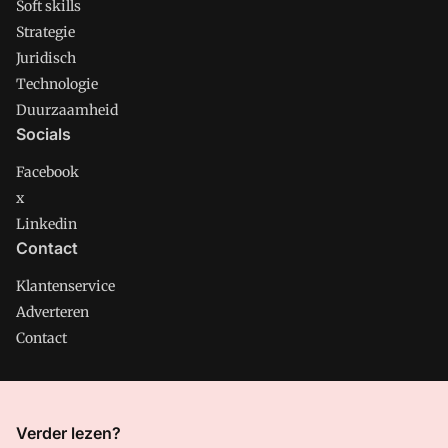
Soft skills
Strategie
Juridisch
Technologie
Duurzaamheid
Socials
Facebook
x
Linkedin
Contact
Klantenservice
Adverteren
Contact
CMweb is onderdeel van VMN media. Lees in
ons manifest
Verder lezen?