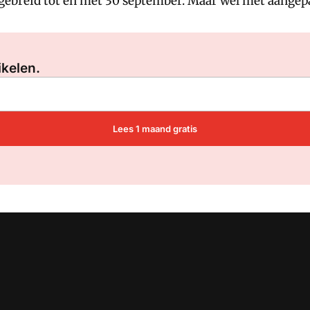
tgebreid tot en met 30 september. Maar wel met aange
Log in
om dit artikel te lezen.
ikelen.
Lees 1 maand gratis