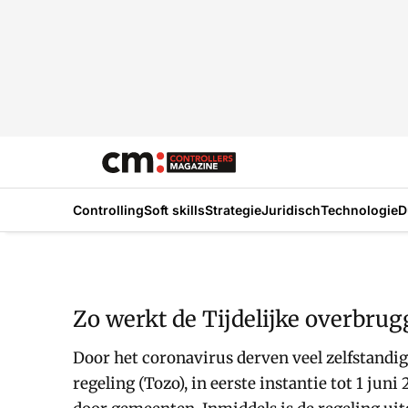
Controlling
Soft skills
Strategie
Juridisch
Technologie
D
Zo werkt de Tijdelijke overbru
Door het coronavirus derven veel zelfstandi
regeling (Tozo), in eerste instantie tot 1 j