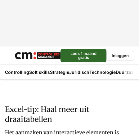
Lees 1 maand
Inloggen
gratis
Controlling
Soft skills
Strategie
Juridisch
Technologie
Duurzaam
Excel-tip: Haal meer uit
draaitabellen
Het aanmaken van interactieve elementen is