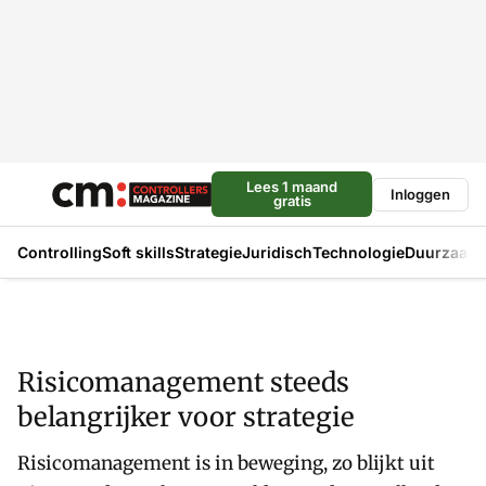
Lees 1 maand
Inloggen
gratis
Controlling
Soft skills
Strategie
Juridisch
Technologie
Duurzaam
Risicomanagement steeds
belangrijker voor strategie
Risicomanagement is in beweging, zo blijkt uit