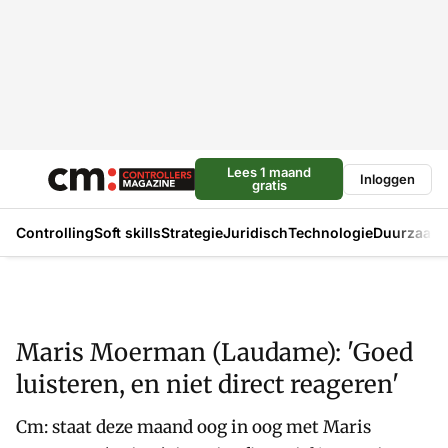
Lees 1 maand
Inloggen
gratis
Controlling
Soft skills
Strategie
Juridisch
Technologie
Duurzaam
Maris Moerman (Laudame): 'Goed
luisteren, en niet direct reageren'
Cm: staat deze maand oog in oog met Maris