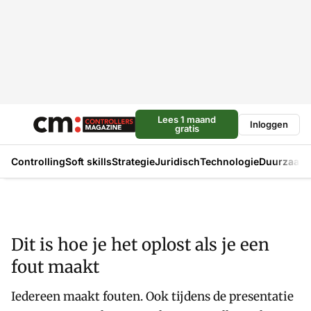
Lees 1 maand
Inloggen
gratis
Controlling
Soft skills
Strategie
Juridisch
Technologie
Duurzaam
Dit is hoe je het oplost als je een
fout maakt
Iedereen maakt fouten. Ook tijdens de presentatie