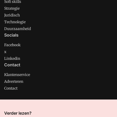
Soft skills
Strategie
Juridisch
Technologie
Duurzaamheid
Socials
Facebook
x
Linkedin
Contact
Klantenservice
Adverteren
Contact
CMweb is onderdeel van VMN media. Lees in
ons manifest
Verder lezen?