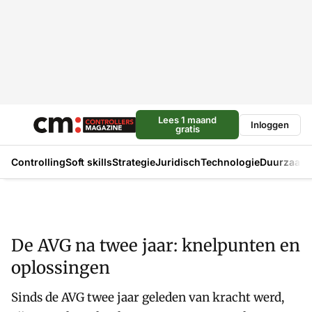
Lees 1 maand
Inloggen
gratis
Controlling
Soft skills
Strategie
Juridisch
Technologie
Duurzaam
De AVG na twee jaar: knelpunten en
oplossingen
Sinds de AVG twee jaar geleden van kracht werd,