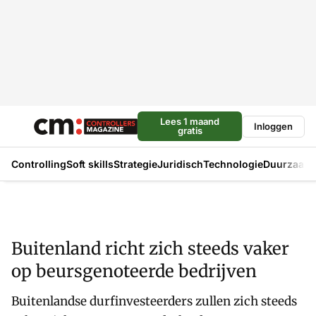
Lees 1 maand
Inloggen
gratis
Controlling
Soft skills
Strategie
Juridisch
Technologie
Duurzaam
Buitenland richt zich steeds vaker
op beursgenoteerde bedrijven
Buitenlandse durfinvesteerders zullen zich steeds