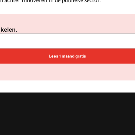
 achter innoveren in de publieke sector.
Log in
om dit artikel te lezen.
ikelen.
Lees 1 maand gratis