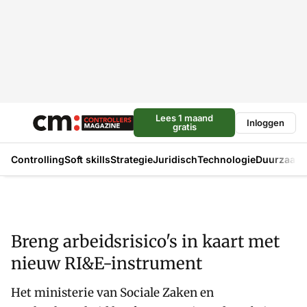
Lees 1 maand
Inloggen
gratis
Controlling
Soft skills
Strategie
Juridisch
Technologie
Duurzaam
Breng arbeidsrisico's in kaart met
nieuw RI&E-instrument
Het ministerie van Sociale Zaken en