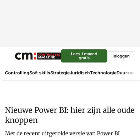
Lees 1 maand
Inloggen
gratis
Controlling
Soft skills
Strategie
Juridisch
Technologie
Duurzaam
Nieuwe Power BI: hier zijn alle oude
knoppen
Met de recent uitgerolde versie van Power BI