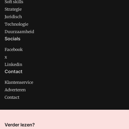
Soft skills
Strategie
Juridisch
Technologie
Duurzaamheid
Socials
Facebook
x
Linkedin
Contact
Klantenservice
Adverteren
Contact
CMweb is onderdeel van VMN media. Lees in
ons manifest
Verder lezen?