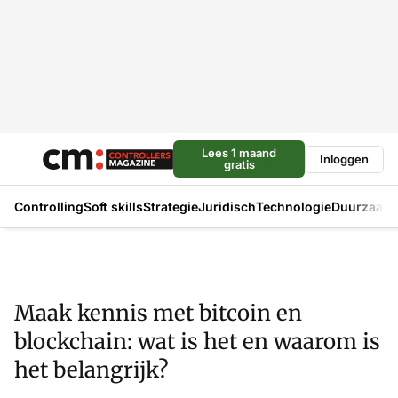
Lees 1 maand
Inloggen
gratis
Controlling
Soft skills
Strategie
Juridisch
Technologie
Duurzaam
Maak kennis met bitcoin en
blockchain: wat is het en waarom is
het belangrijk?