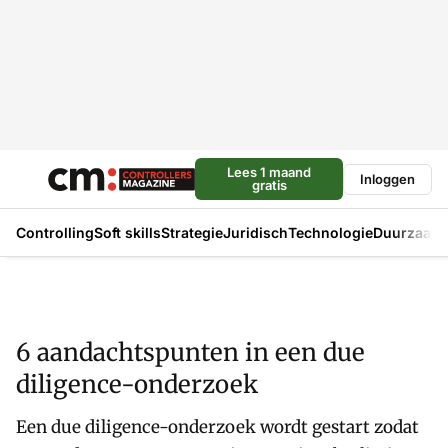
Lees 1 maand
Inloggen
gratis
Controlling
Soft skills
Strategie
Juridisch
Technologie
Duurzaam
6 aandachtspunten in een due
diligence-onderzoek
Een due diligence-onderzoek wordt gestart zodat