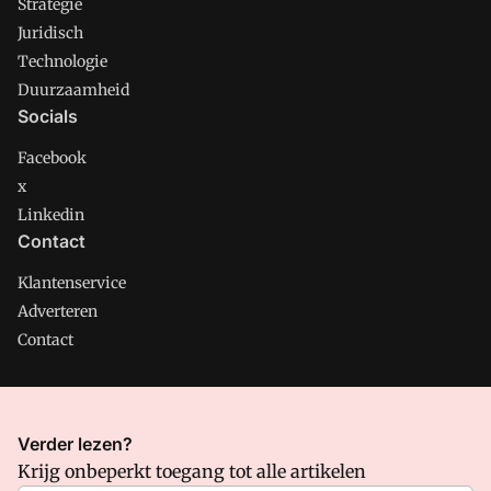
Strategie
Juridisch
Technologie
Duurzaamheid
Socials
Facebook
x
Linkedin
Contact
Klantenservice
Adverteren
Contact
CMweb is onderdeel van VMN media. Lees in
ons manifest
Verder lezen?
waar VMN media voor staat. Op gebruik van deze site zijn de
Krijg onbeperkt toegang tot alle artikelen
volgende regelingen van toepassing:
Algemene Voorwaarden