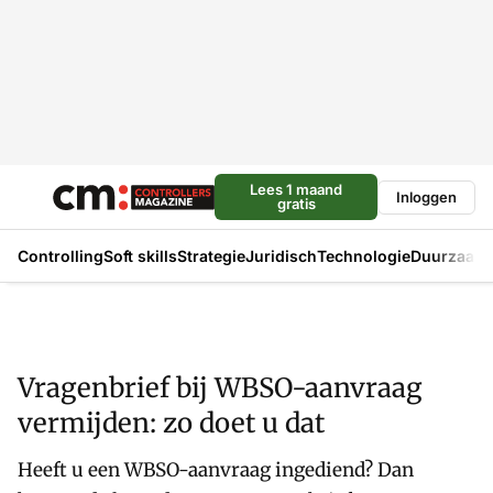
Lees 1 maand
Inloggen
gratis
Controlling
Soft skills
Strategie
Juridisch
Technologie
Duurzaam
Vragenbrief bij WBSO-aanvraag
vermijden: zo doet u dat
Heeft u een WBSO-aanvraag ingediend? Dan